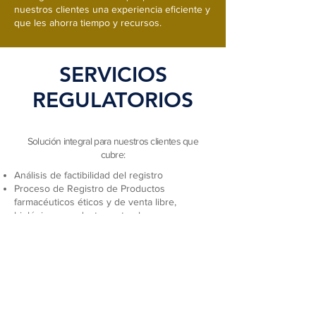
nuestros clientes una experiencia eficiente y
que les ahorra tiempo y recursos.
SERVICIOS
REGULATORIOS
Solución integral para nuestros clientes que
cubre:
Análisis de factibilidad del registro
Proceso de Registro de Productos
farmacéuticos éticos y de venta libre,
biológicos, productos naturales,
suplementos alimenticios, dispositivos
médicos y cosméticos
Cambios Post registro
Renovaciones de registros
Representación de Productos
Marcas
Servicios de Traducción