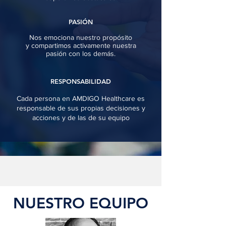
PASIÓN
Nos emociona nuestro propósito
y compartimos activamente nuestra
pasión
con los demás.
RESPONSABILIDAD
Cada persona en AMDIGO Healthcare es
responsable de sus propias decisiones y
acciones y de las de su equipo
NUESTRO EQUIPO