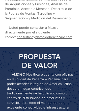
de Adquisiciones y Fusiones, Análisis de
Portafolio, Acceso a Mercado, Desarrollo de
la Fuerza de Ventas (Targeting y
Segmentación) y Medición del Desempeño.
Usted puede contactar a Mazciel
directamente por el siguiente
correo:
consultancy@amdigohealthcare.com
PROPUESTA
DE VALOR
AMDIGO Healthcare cuenta con oficinas
en la Ciudad de Panamá – Panamá, para
poder atender la región de America Latina
desde un lugar céntrico, que
tradicionalmente se ha utilizado como un
centro de distribución de productos y
servicios para todo el mundo por su
excelente conectividad e infraestructura.